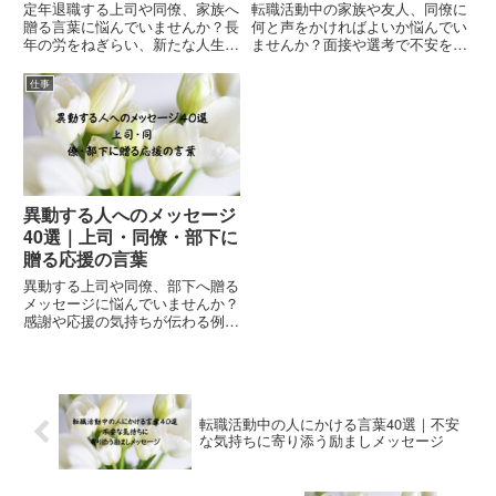
定年退職する上司や同僚、家族へ
転職活動中の家族や友人、同僚に
贈る言葉に悩んでいませんか？長
何と声をかければよいか悩んでい
年の労をねぎらい、新たな人生を
ませんか？面接や選考で不安を抱
応援するメッセージ例文40選を
える相手を支える励ましの言葉
ご紹介します。
40選をご紹介します。
仕事
異動する人へのメッセージ
40選｜上司・同僚・部下に
贈る応援の言葉
異動する上司や同僚、部下へ贈る
メッセージに悩んでいませんか？
感謝や応援の気持ちが伝わる例文
を、関係性別に40選ご紹介しま
す。
転職活動中の人にかける言葉40選｜不安
な気持ちに寄り添う励ましメッセージ