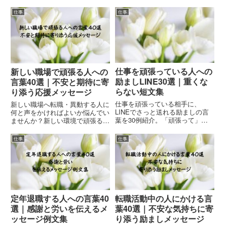
仕事
仕事
仕事を頑張っている人への
新しい職場で頑張る人への
励ましLINE30選｜重くな
言葉40選｜不安と期待に寄
らない短文集
り添う応援メッセージ
仕事を頑張っている相手に、
新しい職場へ転職・異動する人に
LINEでさっと送れる励ましの言
何と声をかければよいか悩んでい
葉を30例紹介。「頑張って」以
ませんか？新しい環境で頑張る人
外のやさしい表現や、プレッシャ
を応援する励ましの言葉やメッセ
ーをかけない短文メッセージを関
ージ40選をご紹介します。
仕事
仕事
係性・シーン別にまとめました。
定年退職する人への言葉40
転職活動中の人にかける言
選｜感謝と労いを伝えるメ
葉40選｜不安な気持ちに寄
ッセージ例文集
り添う励ましメッセージ