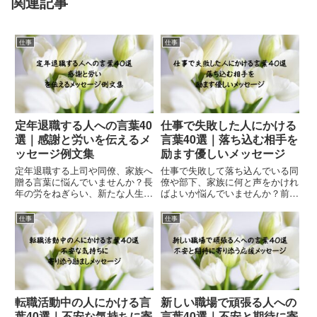
関連記事
仕事
仕事
定年退職する人への言葉40
仕事で失敗した人にかける
選｜感謝と労いを伝えるメ
言葉40選｜落ち込む相手を
ッセージ例文集
励ます優しいメッセージ
定年退職する上司や同僚、家族へ
仕事で失敗して落ち込んでいる同
贈る言葉に悩んでいませんか？長
僚や部下、家族に何と声をかけれ
年の労をねぎらい、新たな人生を
ばよいか悩んでいませんか？前向
応援するメッセージ例文40選を
きになれる励ましの言葉や気遣い
ご紹介します。
のメッセージ40選をご紹介しま
仕事
仕事
す。
転職活動中の人にかける言
新しい職場で頑張る人への
葉40選｜不安な気持ちに寄
言葉40選｜不安と期待に寄