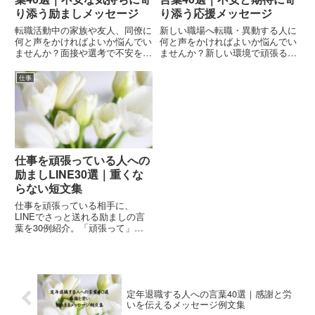
り添う励ましメッセージ
り添う応援メッセージ
転職活動中の家族や友人、同僚に
新しい職場へ転職・異動する人に
何と声をかければよいか悩んでい
何と声をかければよいか悩んでい
ませんか？面接や選考で不安を抱
ませんか？新しい環境で頑張る人
える相手を支える励ましの言葉
を応援する励ましの言葉やメッセ
40選をご紹介します。
ージ40選をご紹介します。
仕事
仕事を頑張っている人への
励ましLINE30選｜重くな
らない短文集
仕事を頑張っている相手に、
LINEでさっと送れる励ましの言
葉を30例紹介。「頑張って」以
外のやさしい表現や、プレッシャ
ーをかけない短文メッセージを関
係性・シーン別にまとめました。
定年退職する人への言葉40選｜感謝と労
いを伝えるメッセージ例文集