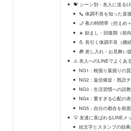
💝 シーン別・友人に送るL
📞 体調不良を知った
🌙 夜の時間帯（控えめ
☀️ 励まし・回復期（前
💪 長引く体調不良（継
🎁 差し入れ・お見舞
⚠️ 友人へのLINEでよくあ
NG1：根掘り葉掘りの
NG2：返信催促・既読
NG3：生活習慣への説
NG4：重すぎる心配の
NG5：自分の都合を前
💡 友達に喜ばれるLINE
絵文字とスタンプの効果