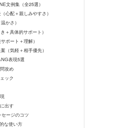
INE文例集（全25選）
直後（心配＋親しみやすさ）
＋温かさ）
向き＋具体的サポート）
続サポート＋理解）
い提案（気軽＋相手優先）
るNG表現5選
質問攻め
チェック
教
表現
面に出す
メッセージのコツ
的な使い方