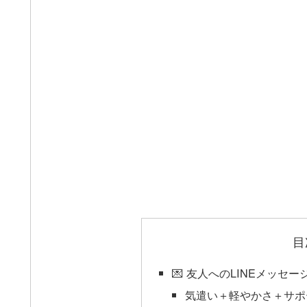
目
💌 友人へのLINEメッセ
気遣い＋軽やかさ＋サポ