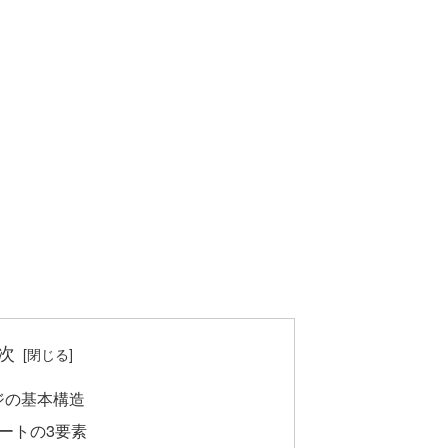
次
ージの基本構造
ートの3要素