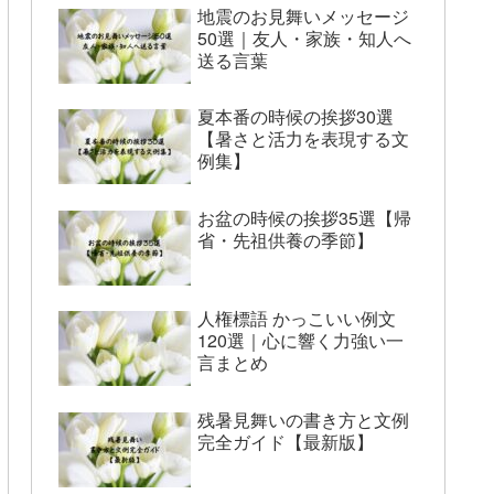
地震のお見舞いメッセージ
50選｜友人・家族・知人へ
送る言葉
夏本番の時候の挨拶30選
【暑さと活力を表現する文
例集】
お盆の時候の挨拶35選【帰
省・先祖供養の季節】
人権標語 かっこいい例文
120選｜心に響く力強い一
言まとめ
残暑見舞いの書き方と文例
完全ガイド【最新版】