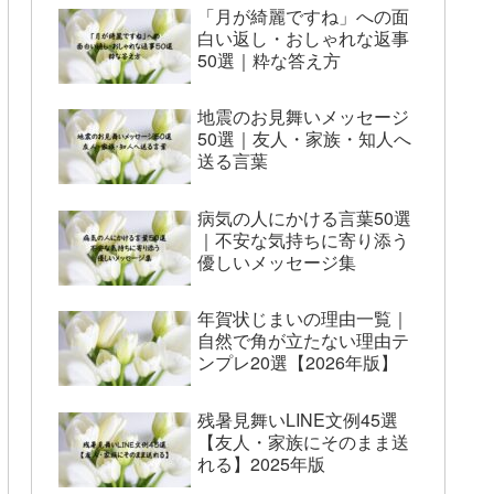
「月が綺麗ですね」への面
白い返し・おしゃれな返事
50選｜粋な答え方
地震のお見舞いメッセージ
50選｜友人・家族・知人へ
送る言葉
病気の人にかける言葉50選
｜不安な気持ちに寄り添う
優しいメッセージ集
年賀状じまいの理由一覧｜
自然で角が立たない理由テ
ンプレ20選【2026年版】
残暑見舞いLINE文例45選
【友人・家族にそのまま送
れる】2025年版