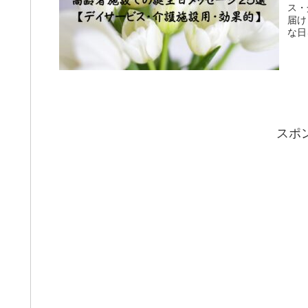
ス・
届け
な日
スポ