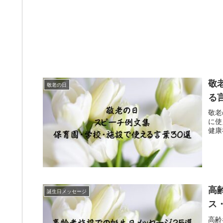
敬
敬老の日
る
敬老
に使
健康
高
誕生日メッセージ
ス
高齢