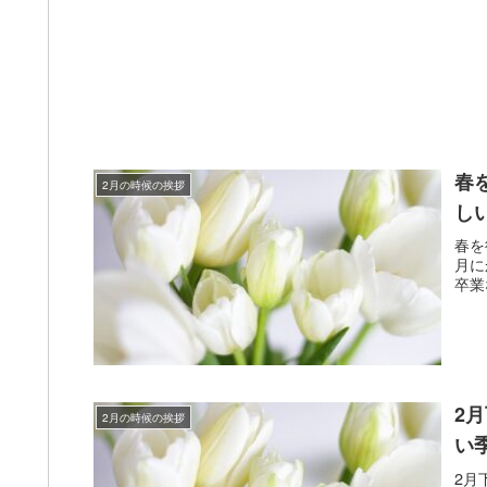
春
2月の時候の挨拶
し
春を
月に
卒業
2
2月の時候の挨拶
い
2月