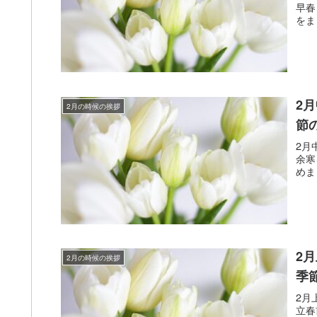
早春
をま
2
2月の時候の挨拶
節
2月
余寒
めま
2
2月の時候の挨拶
季
2月
立春