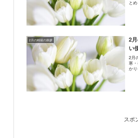
とめ
2
2月の時候の挨拶
い
2月
寒・
かり
スポ