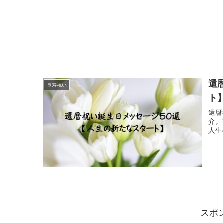
還
長寿祝い
ト
還暦
介。
人生
スポ