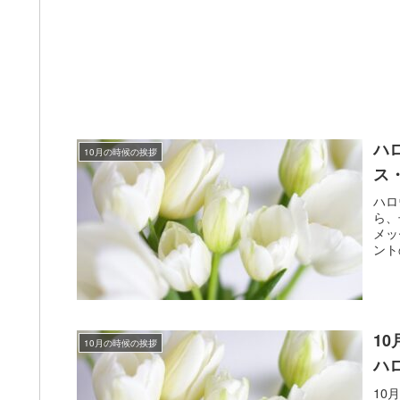
ハ
10月の時候の挨拶
ス
ハロ
ら、
メッ
ント
1
10月の時候の挨拶
ハ
10