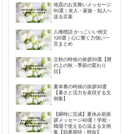
地震のお見舞いメッセージ
50選｜友人・家族・知人へ
送る言葉
人権標語 かっこいい例文
120選｜心に響く力強い一
言まとめ
立秋の時候の挨拶30選【暦
の上の秋・季節の変わり
目】
夏本番の時候の挨拶30選
【暑さと活力を表現する文
例集】
【瞬時に完成】夏休み前挨
拶メッセージ40選！学校・
職場で使える心温まる文例
集【効果期待・時短】