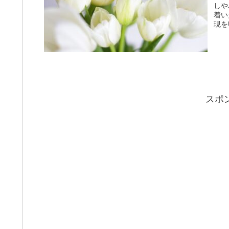
しや
着い
現を
スポ