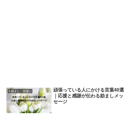
頑張っている人にかける言葉40選
3.励まし・気遣い
｜応援と感謝が伝わる励ましメッ
セージ