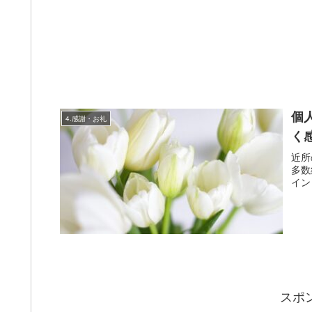
個
4.感謝・お礼
く
近所
多数
イン
スポ