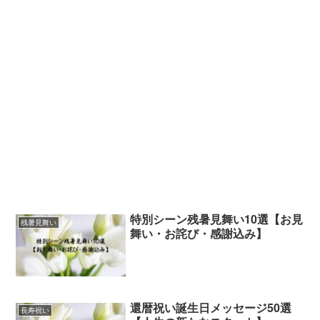
特別シーン残暑見舞い10選【お見
残暑見舞い
舞い・お詫び・感謝込み】
還暦祝い誕生日メッセージ50選
長寿祝い