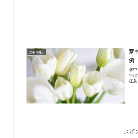
寒
寒中見舞い
例
寒中
でに
注意
スポ