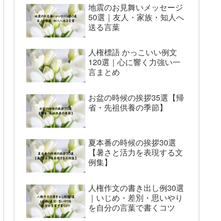
地震のお見舞いメッセージ
50選｜友人・家族・知人へ
送る言葉
人権標語 かっこいい例文
120選｜心に響く力強い一
言まとめ
お盆の時候の挨拶35選【帰
省・先祖供養の季節】
夏本番の時候の挨拶30選
【暑さと活力を表現する文
例集】
人権作文の書き出し例30選
｜いじめ・差別・思いやり
を自分の言葉で書くコツ