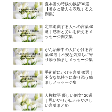
夏本番の時候の挨拶30選
【暑さと活力を表現する文
例集】
定年退職する人への言葉40
選｜感謝と労いを伝えるメ
ッセージ例文集
がん治療中の人にかける言
葉40選｜不安な気持ちに寄
り添う励ましメッセージ集
手術前にかける言葉40選｜
不安な気持ちに寄り添う励
ましメッセージ集
人権標語 優しい例文120選
｜思いやりが伝わるやさし
い言葉まとめ