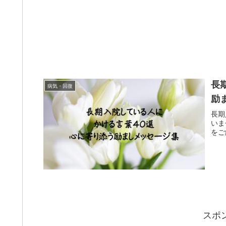
長
病気・回復
励
長期
いま
をご
スポ