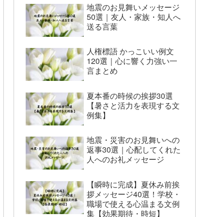
地震のお見舞いメッセージ
50選｜友人・家族・知人へ
送る言葉
人権標語 かっこいい例文
120選｜心に響く力強い一
言まとめ
夏本番の時候の挨拶30選
【暑さと活力を表現する文
例集】
地震・災害のお見舞いへの
返事30選｜心配してくれた
人へのお礼メッセージ
【瞬時に完成】夏休み前挨
拶メッセージ40選！学校・
職場で使える心温まる文例
集【効果期待・時短】