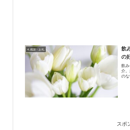
飲
4.感謝・お礼
の
飲み
介。
のな
スポ